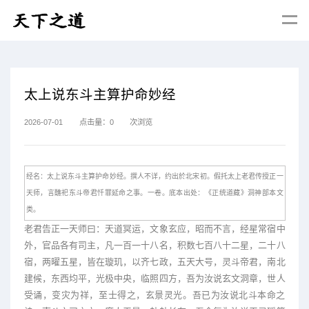
太上说东斗主算护命妙经
2026-07-01
点击量：
0
次浏览
经名：太上说东斗主算护命妙经。撰人不详，约出於北宋初。假托太上老君传授正一
天师，言醮祀东斗帝君忏罪延命之事。一卷。底本出处：《正统道藏》洞神部本文
类。
老君告正一天师曰：天道冥运，文象玄应，昭而不言，经星常宿中
外，官品各有司主，凡一百一十八名，积数七百八十二星，二十八
宿，两曜五星，皆在璇玑，以齐七政，五天大号，灵斗帝君，南北
建候，东西均平，光极中央，临照四方，吾为汝说玄文洞章，世人
受诵，变灾为祥，至士得之，玄景灵光。吾已为汝说北斗本命之