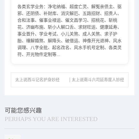
各类玄学业务：净宅纳福、超度亡灵、解冤亲债主、驱
邪、还阴债、补财库、消灾解厄、五路招财、招贵人、
合和法事、催事业禄运、催文昌学习、招桃花、斩桃
花、济幽布施、斩小人解口舌、求财旺运、健康延寿、
事业晋升、学业考试、小儿关煞、成人关煞、求子护
胎、禳解婚煞、解降头、破借运、神像开光退神、风水
调理、八字全批、起名改名、风水手机号定制、各类灵
符、开光物件定制等...
太上说西斗记名护身妙经
太上说南斗六司延寿度人妙经
可能您感兴趣
PERHAPS YOU ARE INTERESTED