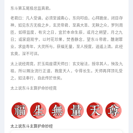
东斗第五尾极总监真君。
老君曰：凡人受诵，必须至诚斋心，东向叩齿，心拜跪坐，闭目存
神，如见东方无极之乡，玄灵帝君、至真大圣、无鞅之众，罗列周
匝，如得监度，有灾之日，宜於本命生辰，或月之朔望，月之九
日；或家庭观宇，以时花珍果，焚香静念，望东斗帝君，醮谢罪
业，求益寿年，大灵所与，获福无量，至人授度，逍遥上清。此经
玄奥，深不可详。
太上说经周竟，於玉局座谓天师曰：玄文秘法，授非其人，殃及九
祖，所以赐汝流行正道，救度天人，令得长生。天师再拜顶礼受
之，如法奉行，自此传於世矣。
太上说东斗主算护命妙经竟
太上说东斗主算护命妙经