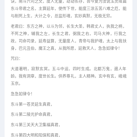
诀，南斗六司之文，度人无量，劫劫长存，吾今复为汝说玉灵瑶篇
东斗帝君之名，主算延年，使传下世，能度三涂五苦八难之厄，能
与削死上生，大计之令，总监形魂，玄妙真默，无极无穷。
老君曰：东方之神，以斗为邻，长生大圣，韩君丈人，执我之柄，
不死之神，辅我之左，长生之君，弼我之右，司马大神，行我之
政，司命司录，延寿益算，无量度人，青帝与我护魂，太上与我扶
身，巴元丑伯，魔王之真，从我所愿，延救天人，急急如律令！
咒曰：
大道著明，寂默玄冥。五斗中运，四时生成。北都万鬼，遏人年
龄。我有洞章，度世长生。供养尊礼，主人精神。玄中有玄，峨峨
玉京。
急急如律令！
东斗第一苍灵延生真君，
东斗第二陵光护命真君，
东斗第三关天大卫集福真君，
东斗第四大明和阳保和真君，