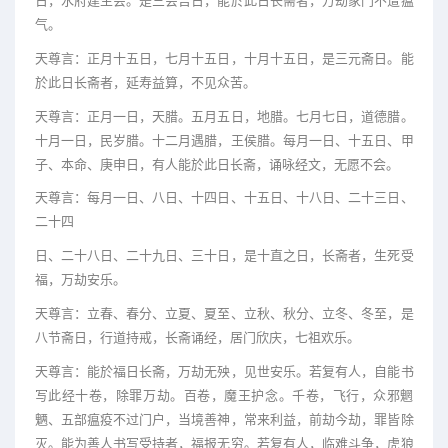
日，水府建生会。是三会吉日，能於此日长斋者，万劫家门不遭瘟
气。
天尊言：正月十五日，七月十五日，十月十五日，是三元斋日。能
於此日长斋者，延寿益算，不见众苦。
天尊言：正月一日，天腊。五月五日，地腊。七月七日，道德腊。
十月一日，民岁腊。十二月遇腊，王侯腊。每月一日、十五日、甲
子、本命、庚申日，有人能於此日长斋，诵咏经文，无愿不会。
天尊言：每月一日、八日、十四日、十五日、十八日、二十三日、
二十四
日、二十八日、二十九日、三十日，是十直之日，长斋者，生死受
福，万劫安乐。
天尊言：立春、春分、立夏、夏至、立秋、秋分、立冬、冬至，是
八节斋日，行道持戒，长斋诵经，居门欣庆，七祖欢乐。
天尊言：能於福日长斋，万劫无殃，见世安乐。若复有人，自能书
写此经十卷，除罪万劫。百卷，魔王护念。千卷，飞行，众邪魍
魉、五部瘟疫不过门户，当境善神，常来利益，前劫今劫，罪皆除
灭。能为善人书写受持者，福报无穷。若复有人，临难斗争，虎狼