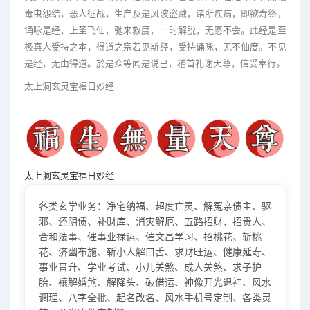
毒虫怨结，恶人征战，生产及是风波盗贼，诸所疾病，即欲寿终，
诵咏是经，上圣飞仙，驰来救度，一时解脱，无愿不会。此经是至
极真人受持之本，得道之宗若见斯经，受持诵咏，无不仙度。不见
是经，无由得道。於是众等闻是说已，稽首礼谢天尊，信受奉行。
太上洞玄灵宝福日妙经
太上洞玄灵宝福日妙经
各类玄学业务：净宅纳福、超度亡灵、解冤亲债主、驱
邪、还阴债、补财库、消灾解厄、五路招财、招贵人、
合和法事、催事业禄运、催文昌学习、招桃花、斩桃
花、济幽布施、斩小人解口舌、求财旺运、健康延寿、
事业晋升、学业考试、小儿关煞、成人关煞、求子护
胎、禳解婚煞、解降头、破借运、神像开光退神、风水
调理、八字全批、起名改名、风水手机号定制、各类灵