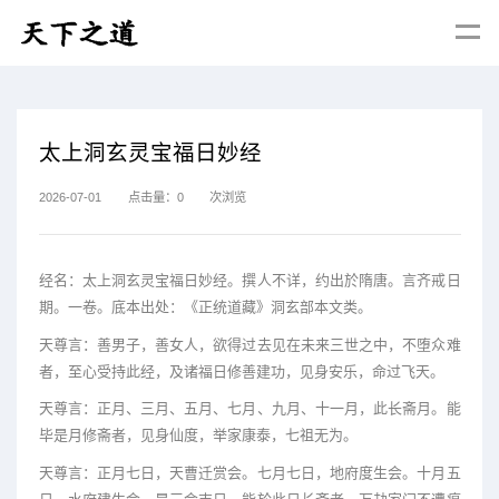
太上洞玄灵宝福日妙经
2026-07-01
点击量：
0
次浏览
经名：太上洞玄灵宝福日妙经。撰人不详，约出於隋唐。言齐戒日
期。一卷。底本出处：《正统道藏》洞玄部本文类。
天尊言：善男子，善女人，欲得过去见在未来三世之中，不堕众难
者，至心受持此经，及诸福日修善建功，见身安乐，命过飞天。
天尊言：正月、三月、五月、七月、九月、十一月，此长斋月。能
毕是月修斋者，见身仙度，举家康泰，七祖无为。
天尊言：正月七日，天曹迁赏会。七月七日，地府度生会。十月五