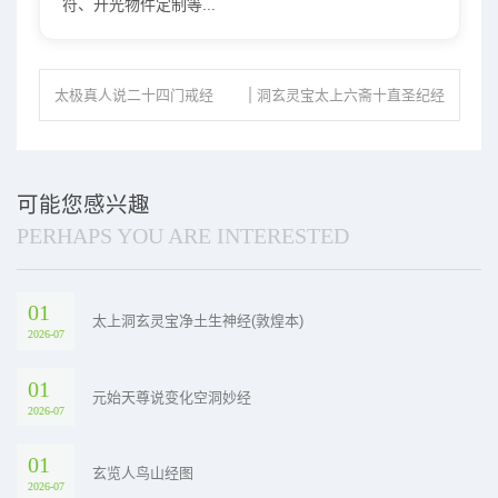
符、开光物件定制等...
太极真人说二十四门戒经
洞玄灵宝太上六斋十直圣纪经
可能您感兴趣
PERHAPS YOU ARE INTERESTED
01
太上洞玄灵宝净土生神经(敦煌本)
2026-07
01
元始天尊说变化空洞妙经
2026-07
01
玄览人鸟山经图
2026-07