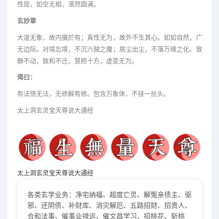
性现，如空无相，湛然圆满。
玄妙章
大道无象，故内摄於有；真性无为，故外不生其心。如如自然，广
无边际。对境忘境，不沉六贼之魔；居尘出尘，不落万缘之化。致
静不动，致和不迁。慧照十方，虚变无为。
偈曰：
有法悟无法，无修解有修。包含万象体，不挂一丝头。
太上洞玄灵宝天尊说大通经
太上洞玄灵宝天尊说大通经
各类玄学业务：净宅纳福、超度亡灵、解冤亲债主、驱
邪、还阴债、补财库、消灾解厄、五路招财、招贵人、
合和法事、催事业禄运、催文昌学习、招桃花、斩桃