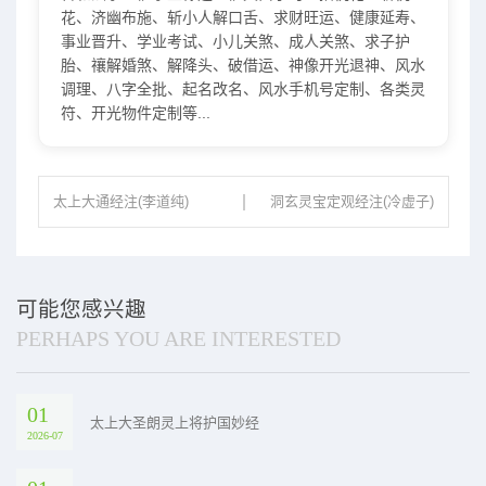
花、济幽布施、斩小人解口舌、求财旺运、健康延寿、
事业晋升、学业考试、小儿关煞、成人关煞、求子护
胎、禳解婚煞、解降头、破借运、神像开光退神、风水
调理、八字全批、起名改名、风水手机号定制、各类灵
符、开光物件定制等...
太上大通经注(李道纯)
洞玄灵宝定观经注(冷虚子)
可能您感兴趣
PERHAPS YOU ARE INTERESTED
01
太上大圣朗灵上将护国妙经
2026-07