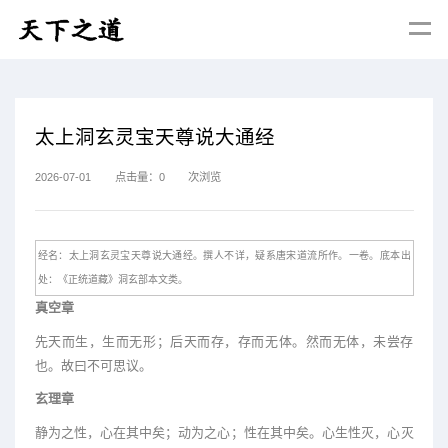
太上洞玄灵宝天尊说大通经
2026-07-01
点击量：
0
次浏览
经名：太上洞玄灵宝天尊说大通经。撰人不详，疑系唐宋道流所作。一卷。底本出
处：《正统道藏》洞玄部本文类。
真空章
先天而生，生而无形；后天而存，存而无体。然而无体，未尝存
也。故曰不可思议。
玄理章
静为之性，心在其中矣；动为之心；性在其中矣。心生性灭，心灭