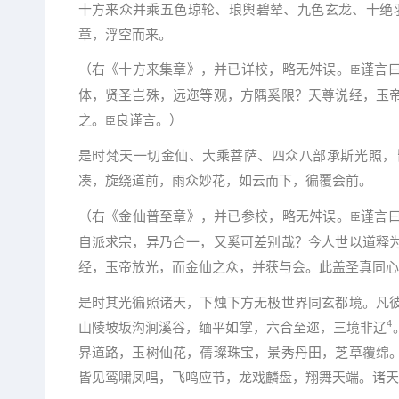
十方来众并乘五色琼轮、琅舆碧辇、九色玄龙、十绝
章，浮空而来。
（右《十方来集章》，并已详校，略无舛误。
谨言
臣
体，贤圣岂殊，远迩等观，方隅奚限？天尊说经，玉
之。
良谨言。）
臣
是时梵天一切金仙、大乘菩萨、四众八部承斯光照，
凑，旋绕道前，雨众妙花，如云而下，徧覆会前。
（右《金仙普至章》，并已参校，略无舛误。
谨言
臣
自派求宗，异乃合一，又奚可差别哉？今人世以道释
经，玉帝放光，而金仙之众，并获与会。此盖圣真同心
是时其光徧照诸天，下烛下方无极世界同玄都境。凡
4
山陵坡坂沟涧溪谷，缅平如掌，六合至迩，三境非辽
界道路，玉树仙花，蒨璨珠宝，景秀丹田，芝草覆绵
皆见鸾啸凤唱，飞鸣应节，龙戏麟盘，翔舞天端。诸天