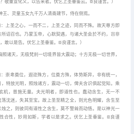
？敬重宣化义，以告来者。伏乞上圣垂鉴云。
良谨言。）
臣
神王、灵童玉女九千万人清斋建节，侍在侧焉。
曰：上圣之心，一而不二，上圣之迹，同而不殊。故天尊方即
有所诏召也。乃蒙玉帝，心默契遇，与诸大圣会於不约，岂非
，敢以是告。伏乞上圣垂鉴。
良谨言。）
臣
徧照诸天，无极梵刹一切境界皆大震动；十方无极一切世界，
曰：崇卑奠位，遐迩殊方，位奠方殊，体势斯异，非有统一，
日，特放光明，照烛诸方，震动一切，俾夫含识俱起觉知。乘
玄机，普施无量。夫光明者，即道性也。蠢动含生，无一不
流荡沈迷，失其至宝。故上圣至精之全，则光色明耀，含生至
以烛之，则彼同有道性之含生，莫不警耸而动悟。是以神光一
性合性，妙用如斯，学者以是求之。伏乞上圣垂鉴。
良谨
臣