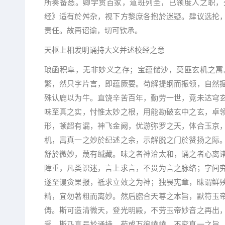
所奏备悉。卿学贯百家，道班列圣，已领度人之职，
经》适有於舛杂，视下方黎庶各抱於迷疑。肆议选抡
责任。故再诏谕，切可钦承。
天枢上相发明诵持大义并述校经之意
琅函积阜，无非妙义之存；宝蕴储沙，莫匪玄机之寓
繁，然只字片言，即蕴厥要。苟解提纲而振领，自然
殊认鹿以为牛。直饶辛苦百年，勤劳一世，竟未达穹
味至真之实，忖惟太妙之根，用能勘破玄中之玄，卓
形，顿超有漏，神飞金阙，优游弥罗之天，体合玉京
机，寓真一之妙於纪述之余，示解脱之门於赞扬之际
舒於微妙，蔑有缄藏。味之者神洽太和，诵之者心离
障重，凡类识迷，言上求言，不贯为言之脉络；字间
遂至谩贪果报，祗求立效之为神；独畏宪章，昧谓鲜
精，宜勿著粗而离妙。然后脗合天尊之本旨，默符玉
俦。斯可造清微天，登光明殿，不劳玉帝妙音之再出
受，斯乃真号於诵持。苟或万徧譊譊，不究真一之旨