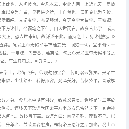
天上此也，人间彼也。今凡本云，令此人间，上近九天，是彼
凡本以令为言者，是强使之然，非自然也。谨更令此为凡彼。
鸾啸凤唱。其间令字，亦是强然，今更令字为皆字。臣窃谓：
彼下方诸仙，忆而笔之下仙。自人世而言，故多言此字，或其
义大正。恐人世未知，故详述于此。诵持之士，毋诸他疑。
臣
皆鲜。况以上帝无碍平等神通之光，照烛一切，宜乎俯仰一
物我，一亲疏，等善恶，蔑夷险，俾此心光如玉帝无碍平等之
诬。有生其知之。
良谨言。）
臣
夫学士，尽得飞升，仰观劫仞宝台，俯眄紫云弥罗。是诸世
发朱颜，少壮幼穉，转得形容，光泽美好，苦恼痊平，普蒙解
效异之著。今凡本中略有舛异，致意义弗贯。谨移是时二字於
大治矣。谨移天下歌谣欣国太平八字於安乐快然之下。其余神
及人间也。故移置下章。
谨言曰：幽显虽殊，理致不异。以
臣
者、升尊者、益荣显者愈贵，是特帝王恩泽之所加也。况上帝