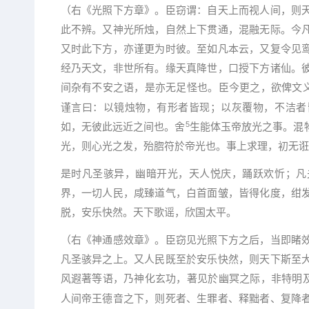
（右《光照下方章》。臣窃谓：自天上而视人间，则
此不辨。又神光所烛，自然上下贯通，混融无际。今
又时此下方，亦谨更为时彼。至如凡本云，又复令见
经乃天文，非世所有。缘天真降世，口授下方诸仙。
间杂有不安之语，是亦无足怪也。臣今更之，欲俾文
谨言曰：以镜烛物，有形者皆现；以灰覆物，不洁者
5
如，无彼此远近之间也。舍
生能体玉帝放光之事。混
光，则心光之发，殆脗符於帝光也。事上求理，初无诳
是时凡圣骇异，幽暗开光，天人悦庆，踊跃欢忻；凡
界，一切人民，咸臻道气，白首面皱，皆得化度，绀
脱，安乐快然。天下歌谣，欣国太平。
（右《神通感效章》。臣窃见光照下方之后，当即睹
凡圣骇异之上。又人民既至於安乐快然，则天下斯至
风遐著等语，乃神化玄功，著见於幽冥之际，非特明
人间帝王德音之下，则死者、生罪者、释黜者、复降