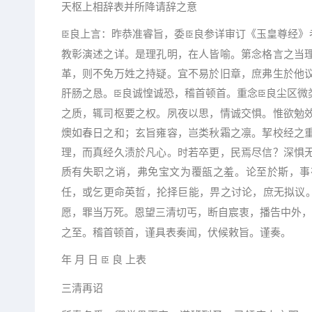
天枢上相辞表并所降请辞之意
良上言：昨恭准睿旨，委
良参详审订《玉皇尊经》
臣
臣
教彰演述之详。是理孔明，在人皆喻。第念格言之当
革，则不免万姓之持疑。宜不易於旧章，庶弗生於他
肝肠之恳。
良诚惶诚恐，稽首顿首。重念
良尘区微
臣
臣
之质，辄司枢要之权。夙夜以思，情诚交惧。惟欲勉
燠如春日之和；玄旨雍容，岂类秋霜之凛。挈校经之
理，而真经久渍於凡心。时若卒更，民焉尽信？深惧
质有失职之诮，弗免宝文为覆瓿之羞。论至於斯，事
任，或乞更命英哲，抡择巨能，畀之讨论，庶无拟议
愿，罪当万死。恩望三清切丐，断自宸衷，播告中外
之至。稽首顿首，谨具表奏闻，伏候敕旨。谨奏。
年 月 日
良 上表
臣
三清再诏