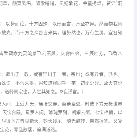
3
羽盖，麟舞凤唱，啸歌嗈嗈，灵妃散花，金童扬烟，赞谣
洞
曰：以势而论，十方固殊；以形而言，万圣亦异。然而物我同
帝放光，而十方之众普皆来集，理势然也。万有生灵，宜各知
皆乘碧霞九灵流景飞云玉舆，庆霄四会，三辰吐芳，飞香八
曰：道出于一教，或有异出于一者，宗也；或有异者，派也。
为殊途，不啻朱墨，岂知道释同乎一宗，初无少异。故天尊说
，道释同宗也。人世其知之。
良谨言。）
臣
彼人间，上近九天，通接交连，至亲至迩。时彼下方无极世界
。天宝台殿，星罗人间，琼瑰罗列，朗耀云衢，七宝栏楯，以
。时彼下方皆见诸天，钧天妙乐，随光旋转，自然振响。又复
宝花，零乱散落，徧满道路。