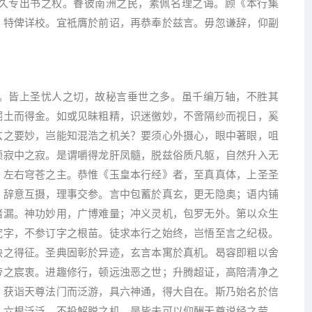
久专出书之权。眷彼南洲之民，素佩名理之诲。顾《本行集
，特俾详校。宜祗膺於前诏，再恭奉於兹言。毋忽谦辞，仰副
。皆上圣忧人之切，故秘言垂世之多。虽千编万轴，不胜其
掘土而得金。如或见昧粗精，识迷徼妙，不啻隔纱而视日，奚
玄之要妙，岂能知混浩之机关？要须心外摄心，眼中著眼，咀
领寂中之寂。是谓嚼得龙肝凤髓，脱兹俗质凡躯，自然升入无
，左右穹苍之主。恭惟《玉皇本行经》者，至真真体，上圣圣
。辞意互摄，理事交参。言中包蓄於真玄，更无隐奥；语内铺
诸漏。神功妙用，广博难量；冲义灵机，包罗无外。第以众生
究字，不参订字之根苗。徒求本行之始终，岂悟至言之纪极。
殃之得征。圣典固彰於异迹，玄言本寓於真机。曷容即粗以舍
帝之宸衷。进趣修行，顿远浊恶之世；升腾超证，高陪清净之
，获诣天尊法门而泛游，具六神通，得大自在。斯乃始名於信
，六根泛泛，不投解脱之机，是皆未可以仰酬天尊说经之劳，