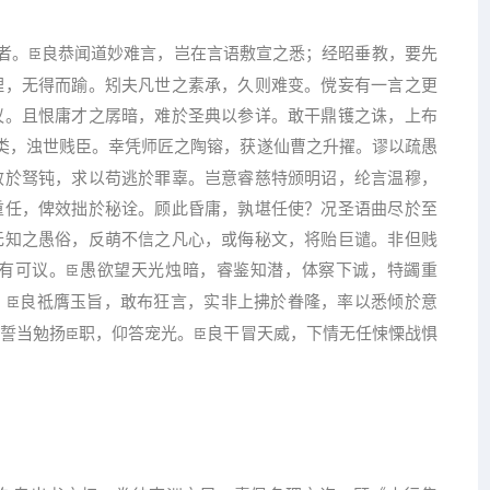
者。
良恭闻道妙难言，岂在言语敷宣之悉；经昭垂教，要先
臣
理，无得而踰。矧夫凡世之素承，久则难变。傥妄有一言之更
议。且恨庸才之孱暗，难於圣典以参详。敢干鼎镬之诛，上布
类，浊世贱臣。幸凭师匠之陶镕，获遂仙曹之升擢。谬以疏愚
效於驽钝，求以苟逃於罪辜。岂意睿慈特颁明诏，纶言温穆，
重任，俾效拙於秘诠。顾此昏庸，孰堪任使？况圣语曲尽於至
无知之愚俗，反萌不信之凡心，或侮秘文，将贻巨谴。非但贱
有可议。
愚欲望天光烛暗，睿鉴知潜，体察下诚，特蠲重
臣
。
良祗膺玉旨，敢布狂言，实非上拂於眷隆，率以悉倾於意
臣
，誓当勉扬
职，仰答宠光。
良干冒天威，下情无任悚慄战惧
臣
臣