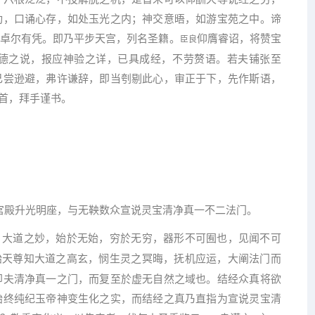
功，口诵心存，如处玉光之内；神交意晤，如游宝苑之中。谛
，卓尔有凭。即乃平步天宫，列名圣籍。
仰膺睿诏，将赞宝
臣良
德之说，报应神验之详，已具成经，不劳赘语。若夫铺张至
己尝逊避，弗许谦辞，即当刳剔此心，审正于下，先作斯语，
首，拜手谨书。
宫殿升光明座，与无鞅数众宣说灵宝清净真一不二法门。
：大道之妙，始於无始，穷於无穷，器形不可囿也，见闻不可
始天尊知大道之高玄，悯生灵之冥晦，抚机应运，大阐法门而
即夫清净真一之门，而复至於虚无自然之域也。结经众真将欲
始终纯纪玉帝神变生化之实，而结经之真乃直指为宣说灵宝清