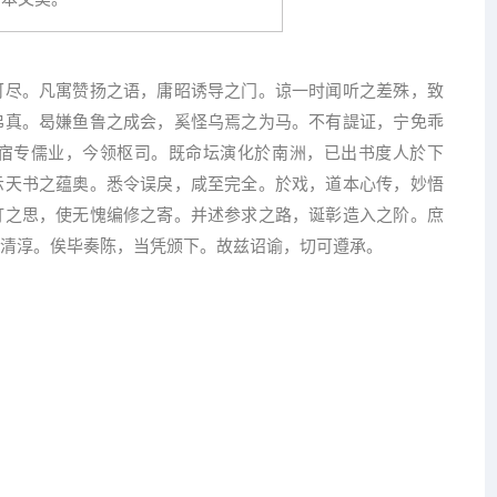
可尽。凡寓赞扬之语，庸昭诱导之门。谅一时闻听之差殊，致
弗真。曷嫌鱼鲁之成会，奚怪乌焉之为马。不有諟证，宁免乖
宿专儒业，今领枢司。既命坛演化於南洲，已出书度人於下
示天书之蕴奥。悉令误戾，咸至完全。於戏，道本心传，妙悟
订之思，使无愧编修之寄。并述参求之路，诞彰造入之阶。庶
清淳。俟毕奏陈，当凭颁下。故兹诏谕，切可遵承。