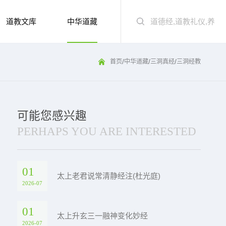
道教文库
中华道藏
/
/
/
首页
中华道藏
三洞真经
三洞经教
可能您感兴趣
PERHAPS YOU ARE INTERESTED
01
太上老君说常清静经注(杜光庭)
2026-07
01
太上升玄三一融神变化妙经
2026-07