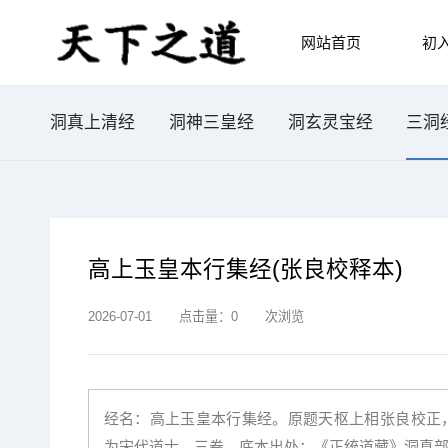
网站首页
初
洞真上清经
洞神三皇经
洞玄灵宝经
三洞
高上玉皇本行集经(张良校释本)
2026-07-01
点击量：
0
次浏览
经名：高上玉皇本行集经。原题天枢上相张良校正
为宋代道士。三卷。底本出处：《正统道藏》洞真