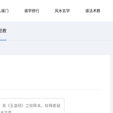
入道门
道学修行
风水玄学
道法术数
经教
，系《玉皇经》之校释本。校释者疑
部本文类。